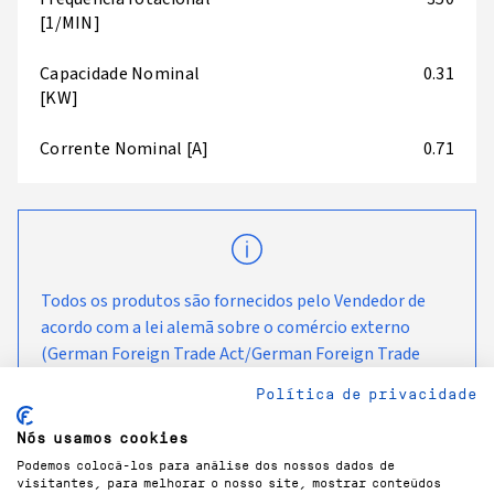
[1/MIN]
Capacidade Nominal
0.31
[KW]
Corrente Nominal [A]
0.71
Todos os produtos são fornecidos pelo Vendedor de
acordo com a lei alemã sobre o comércio externo
(German Foreign Trade Act/German Foreign Trade
Ordinance/EC Dual-Use Regulations), com as
Política de privacidade
alterações periódicas, e destinam-se a ser utilizados e
a permanecer no país de entrega acordado com o
Nós usamos cookies
Cliente.
Podemos colocá-los para análise dos nossos dados de
visitantes, para melhorar o nosso site, mostrar conteúdos