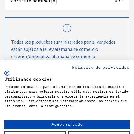
Corriente nominal [A]
0.71
Todos los productos suministrados por el vendedor
están sujetos a la ley alemana de comercio
exterior/ordenanza alemana de comercio
exterior/reglamento europeo sobre productos de
Política de privacidad
doble uso, en su versión modificada, y están destinados
a ser utilizados y permanecer en el país de entrega
Utilizamos cookies
acordado con el cliente.
Podemos colocarlos para el análisis de los datos de nuestros
visitantes, para mejorar nuestro sitio web, mostrar contenido
personalizado y brindarle una excelente experiencia en el
sitio web. Para obtener más información sobre las cookies que
utilizamos, abra la configuración.
Aceptar todo
COPYRIGHT©
2026
GÜNTNER GMBH & CO. KG