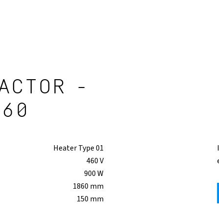
ACTOR -
460
Heater Type 01
460 V
900 W
1860 mm
150 mm