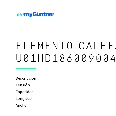
ELEMENTO CALEF
U01HD18600900
Descripción
Tensión
Capacidad
Longitud
Ancho