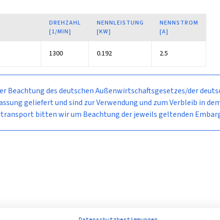
DREHZAHL
NENNLEISTUNG
NENNSTROM
[1/MIN]
[KW]
[A]
1300
0.192
2.5
ter Beachtung des deutschen Außenwirtschaftsgesetzes/der deut
Fassung geliefert und sind zur Verwendung und zum Verbleib in d
rtransport bitten wir um Beachtung der jeweils geltenden Emb
Datenschutzbestimmungen