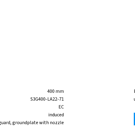
400 mm
S3G400-LA22-71
EC
induced
guard, groundplate with nozzle