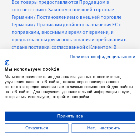
Все товары предоставляются Продавцом в
соответствии с Законом о внешней торговле
Германии / Постановлением о внешней торговле
Германии / Правилами двойного назначения ЕС с
поправками, вносимыми время от времени, и
предназначены для использования и пребывания в
стране поставки, согласованной с Клиентом. В
случае любой дальнейшей транспортировки мы
Политика конфиденциальности
просим вас соблюдать действующие в настоящее
время меры эмбарго и санкции.
Мы используем cookie
Мы можем разместить их для анализа данных о посетителях,
улучшения нашего веб-сайта, показа персонализированного
контента и предоставления вам отличных возможностей для работы
на веб-сайте. Для получения дополнительной информации о куки,
которые мы используем, откройте настройки.
COPYRIGHT©
2026
GÜNTNER GMBH & CO. KG
Принять все
ПОЛИТИКА КОНФИДЕНЦИАЛЬНОСТИ
Отказаться
Нет, настроить
ЮРИДИЧЕСКОЕ УВЕДОМЛЕНИЕ
TERMS & CONDITIONS