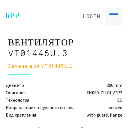
LOGIN
ВЕНТИЛЯТОР -
VT01445U.3
Замена для VT01445U.1
Диаметр
800 mm
Описание
FN080-ZII.GL.V7P3
Технология
EC
Направление воздушного потока
induced
Вид крепления
with guard, flange