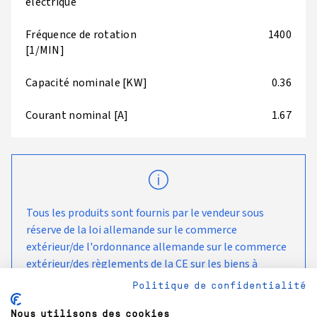
électrique
Fréquence de rotation
1400
[1/MIN]
Capacité nominale [KW]
0.36
Courant nominal [A]
1.67
Tous les produits sont fournis par le vendeur sous
réserve de la loi allemande sur le commerce
extérieur/de l'ordonnance allemande sur le commerce
extérieur/des règlements de la CE sur les biens à
double usage, tels que modifiés de temps à autre, et
Politique de confidentialité
sont destinés à être utilisés et à rester dans le pays de
livraison convenu avec le client.
Nous utilisons des cookies