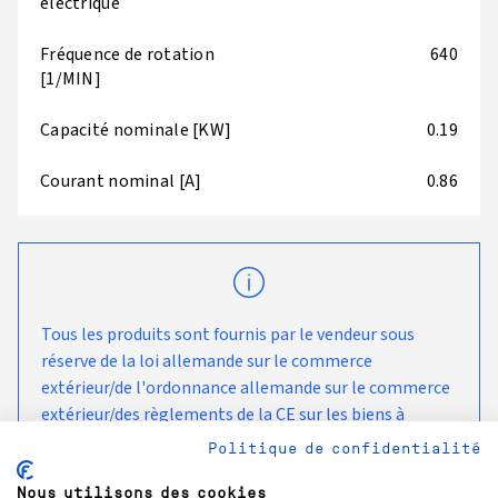
électrique
Fréquence de rotation
640
[1/MIN]
Capacité nominale [KW]
0.19
Courant nominal [A]
0.86
Tous les produits sont fournis par le vendeur sous
réserve de la loi allemande sur le commerce
extérieur/de l'ordonnance allemande sur le commerce
extérieur/des règlements de la CE sur les biens à
double usage, tels que modifiés de temps à autre, et
Politique de confidentialité
sont destinés à être utilisés et à rester dans le pays de
livraison convenu avec le client.
Nous utilisons des cookies